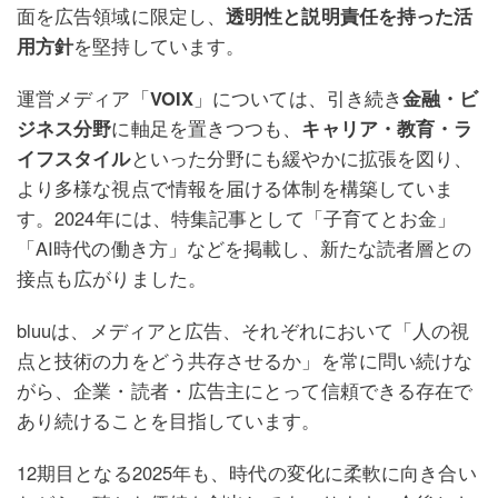
面を広告領域に限定し、
透明性と説明責任を持った活
用方針
を堅持しています。
運営メディア「
VOIX
」については、引き続き
金融・ビ
ジネス分野
に軸足を置きつつも、
キャリア・教育・ラ
イフスタイル
といった分野にも緩やかに拡張を図り、
より多様な視点で情報を届ける体制を構築していま
す。2024年には、特集記事として「子育てとお金」
「AI時代の働き方」などを掲載し、新たな読者層との
接点も広がりました。
bluuは、メディアと広告、それぞれにおいて「人の視
点と技術の力をどう共存させるか」を常に問い続けな
がら、企業・読者・広告主にとって信頼できる存在で
あり続けることを目指しています。
12期目となる2025年も、時代の変化に柔軟に向き合い