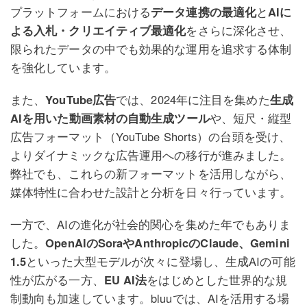
プラットフォームにおける
データ連携の最適化
と
AIに
よる入札・クリエイティブ最適化
をさらに深化させ、
限られたデータの中でも効果的な運用を追求する体制
を強化しています。
また、
YouTube広告
では、2024年に注目を集めた
生成
AIを用いた動画素材の自動生成ツール
や、短尺・縦型
広告フォーマット（YouTube Shorts）の台頭を受け、
よりダイナミックな広告運用への移行が進みました。
弊社でも、これらの新フォーマットを活用しながら、
媒体特性に合わせた設計と分析を日々行っています。
一方で、AIの進化が社会的関心を集めた年でもありま
した。
OpenAIのSoraやAnthropicのClaude、Gemini
1.5
といった大型モデルが次々に登場し、生成AIの可能
性が広がる一方、
EU AI法
をはじめとした世界的な規
制動向も加速しています。bluuでは、AIを活用する場