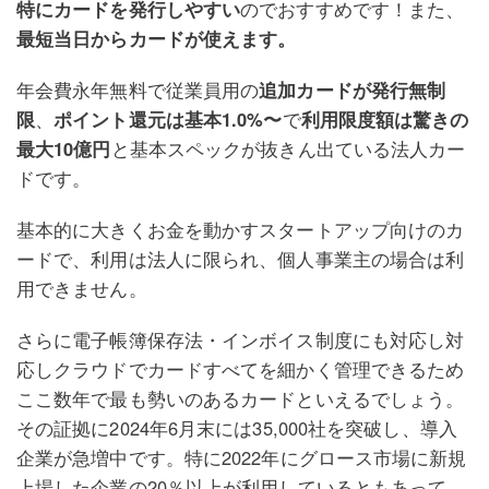
特にカードを発行しやすい
のでおすすめです！また、
最短当日からカードが使えます。
年会費永年無料で従業員用の
追加カードが発行無制
限
、
ポイント還元は基本1.0%〜
で
利用限度額は驚きの
最大10億円
と基本スペックが抜きん出ている法人カー
ドです。
基本的に大きくお金を動かすスタートアップ向けのカ
ードで、利用は法人に限られ、個人事業主の場合は利
用できません。
さらに電子帳簿保存法・インボイス制度にも対応し対
応しクラウドでカードすべてを細かく管理できるため
ここ数年で最も勢いのあるカードといえるでしょう。
その証拠に2024年6月末には35,000社を突破し、導入
企業が急増中です。特に2022年にグロース市場に新規
上場した企業の20％以上が利用しているともあって、