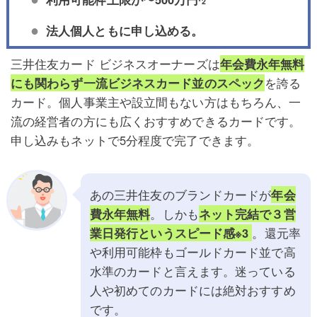
*2
法人個人ともに申し込める。
三井住友カード ビジネスオーナーズは
年会費永年無料
にも関わらず一流ビジネスカード並のスペック
を誇る
カード。個人事業主や設立間もない方はもちろん、一
流の経営者の方にも広くおすすめできるカードです。
申し込みもネットで5分程度で完了できます。
あの三井住友のブランドカードが
年会
費永年無料
。しかも
ネット完結で３営
業日発行というスピード感※3
。還元率
や利用可能枠もゴールドカード並で高
水準のカードと言えます。迷っている
人や初めてのカードには絶対おすすめ
です。